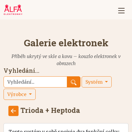
Galerie elektronek
Příběh ukrytý ve skle a kovu – kouzlo elektronek v
obrazech
Vyhledání...
Systém
Výrobce
Trioda + Heptoda
Tento systém v sobě spojuje dva funkční celky: