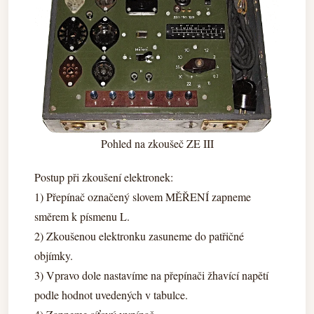
Pohled na zkoušeč ZE III
Postup při zkoušení elektronek:
1) Přepínač označený slovem MĚŘENÍ zapneme
směrem k písmenu L.
2) Zkoušenou elektronku zasuneme do patřičné
objímky.
3) Vpravo dole nastavíme na přepínači žhavící napětí
podle hodnot uvedených v tabulce.