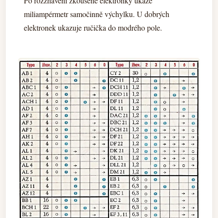
Po rozžhavení zkoušené elektronky ukáže
miliampérmetr samočinně výchylku. U dobrých
elektronek ukazuje ručička do modrého pole.