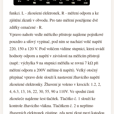
funkci. L - zkoušení elektronek, R - měření odporu a ke
zjištění zkratů v obvodu. Pro tato měření použijeme dvě
zdířky označené - R.
Vpravo nahoře vedle měřicího přístroje najdeme pojistkové
pouzdro a síťový vypínač, pod ním se nachází volič napětí
220, 150 a 120 V. Pod voličem vidíme stupnici, která uvádí
hodnoty odporu a napětí v závislosti na měřicím přístroji
(např.: výchylka 9 na stupnici měřidla se rovná 7 kΩ při
měření odporu a 200V měříme-li napětí). Velký otočný
přepínač vpravo dole slouží k nastavení žhavícího napětí
zkoušené elektronky. Žhavení je voleno v krocích: 1.2, 2,
4, 6.3, 13, 16, 22, 30, 55, 90 a 110V. Ve spodní části
zkoušeče najdeme šest tlačítek. Tlačítko č. 1 slouží ke
kontrole žhavícího vlákna. Tlačítkem č. 2 u nepřímo
žhavených elektronek zjistíme, zda není zkrat mezi katodou