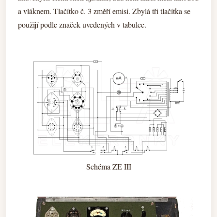
a vláknem. Tlačítko č. 3 změří emisi. Zbylá tři tlačítka se
použijí podle značek uvedených v tabulce.
Schéma ZE III