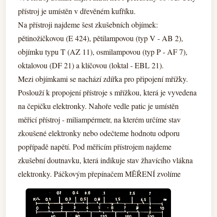
přístroj je umístěn v dřevěném kufříku.
Na přístroji najdeme šest zkušebních objímek:
pětinožičkovou (E 424), pětilampovou (typ V - AB 2),
objímku typu T (AZ 11), osmilampovou (typ P - AF 7),
oktalovou (DF 21) a klíčovou (loktal - EBL 21).
Mezi objímkami se nachází zdířka pro připojení mřížky.
Poslouží k propojení přístroje s mřížkou, která je vyvedena
na čepičku elektronky. Nahoře vedle patic je umístěn
měřicí přístroj - miliampérmetr, na kterém určíme stav
zkoušené elektronky nebo odečteme hodnotu odporu
popřípadě napětí. Pod měřicím přístrojem najdeme
zkušební doutnavku, která indikuje stav žhavícího vlákna
elektronky.
Páčkovým přepínačem MĚŘENÍ zvolíme