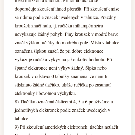
mezi mřížkou a katodou. Při tomto úkazu se
doporučuje zkoušení ihned přerušit. Při zkoušení emise
se řídíme podle značek uvedených v tabulce. Prázdný
kroužek značí nulu, tj. ručička miliampérmetru
nevykazuje žádný pohyb. Plný kroužek v modré barvě
značí výklon ručičky do modrého pole. Místa v tabulce
označená šipkou značí, že při dobré elektronce
vykazuje ručička výkyv na jakoukoliv hodnotu. Při
špatné elektronce není výkyv žádný. Šipka nebo
kroužek v odstavci 0 tabulky znamená, že není-li
stisknuto žádné tlačítko, ukáže ručička po zasunutí
elektronky libovolnou výchylku.
8) Tlačítka označená číslicemi 4, 5 a 6 používáme u
jednotlivých elektronek podle značek uvedených v
tabulce.
9) Při zkoušení amerických elektronek, tlačítka netlačit!