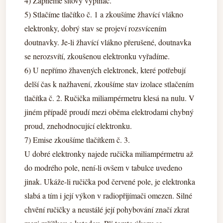
4) Zapneme síťový vypínač.
5) Stlačíme tlačítko č. 1 a zkoušíme žhavící vlákno
elektronky, dobrý stav se projeví rozsvícením
doutnavky. Je-li žhavící vlákno přerušené, doutnavka
se nerozsvítí, zkoušenou elektronku vyřadíme.
6) U nepřímo žhavených elektronek, které potřebují
delší čas k nažhavení, zkoušíme stav izolace stlačením
tlačítka č. 2. Ručička miliampérmetru klesá na nulu. V
jiném případě proudí mezi oběma elektrodami chybný
proud, znehodnocující elektronku.
7) Emise zkoušíme tlačítkem č. 3.
U dobré elektronky najede ručička miliampérmetru až
do modrého pole, není-li ovšem v tabulce uvedeno
jinak. Ukáže-li ručička pod červené pole, je elektronka
slabá a tím i její výkon v radiopřijímači omezen. Silné
chvění ručičky a neustálé její pohybování značí zkrat