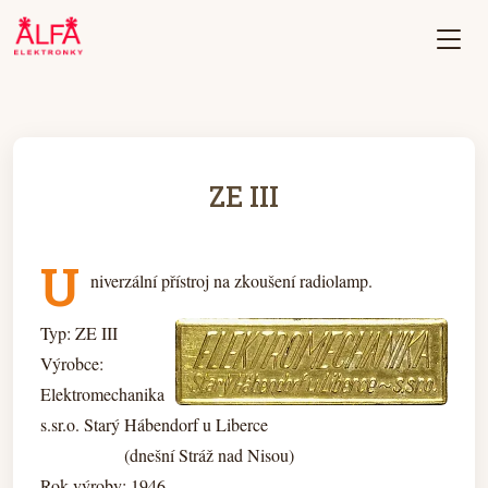
ZE III
U
niverzální přístroj na zkoušení radiolamp.
Typ: ZE III
Výrobce:
Elektromechanika
s.sr.o. Starý Hábendorf u Liberce
(dnešní Stráž nad Nisou)
Rok výroby: 1946