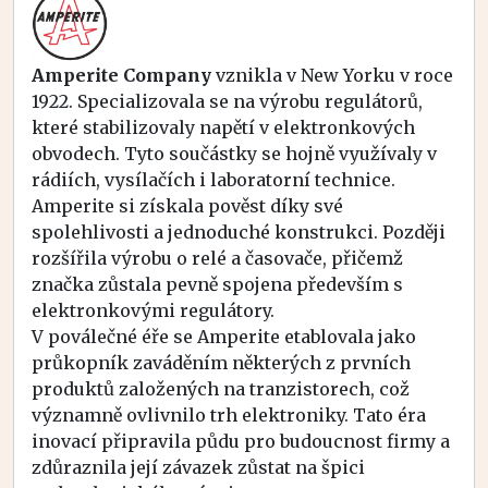
Amperite Company
vznikla v New Yorku v roce
1922. Specializovala se na výrobu regulátorů,
které stabilizovaly napětí v elektronkových
obvodech. Tyto součástky se hojně využívaly v
rádiích, vysílačích i laboratorní technice.
Amperite si získala pověst díky své
spolehlivosti a jednoduché konstrukci. Později
rozšířila výrobu o relé a časovače, přičemž
značka zůstala pevně spojena především s
elektronkovými regulátory.
V poválečné éře se Amperite etablovala jako
průkopník zaváděním některých z prvních
produktů založených na tranzistorech, což
významně ovlivnilo trh elektroniky. Tato éra
inovací připravila půdu pro budoucnost firmy a
zdůraznila její závazek zůstat na špici