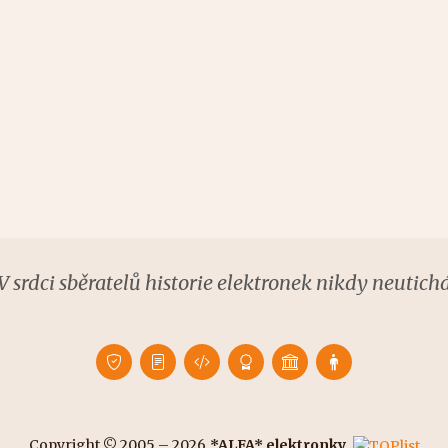
V srdci sběratelů historie elektronek nikdy neutich
Copyright © 2005 – 2026
*ALFA* elektronky