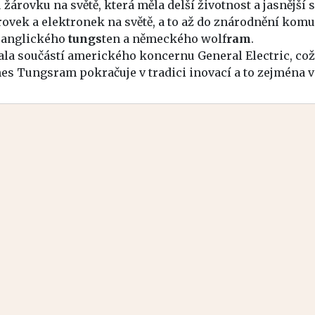
rovku na světě, která měla delší životnost a jasnější
rovek a elektronek na světě, a to až do znárodnění komu
, anglického
tungs
ten a německého wolf
ram
.
ala součástí amerického koncernu General Electric, c
Dnes Tungsram pokračuje v tradici inovací a to zejména v 