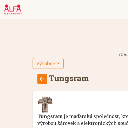
Obal
Výrobce
Tungsram
Tungsram
je maďarská společnost, kter
výrobou žárovek a elektronických součá