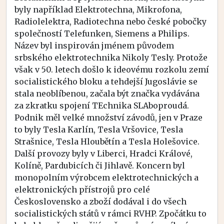
byly například Elektrotechna, Mikrofona,
Radiolelektra, Radiotechna nebo české pobočky
společností Telefunken, Siemens a Philips.
Název byl inspirován jménem původem
srbského elektrotechnika Nikoly Tesly. Protože
však v 50. letech došlo k ideovému rozkolu zemí
socialistického bloku a tehdejší Jugoslávie se
stala neoblíbenou, začala být značka vydávána
za zkratku spojení TEchnika SLAboproudá.
Podnik měl velké množství závodů, jen v Praze
to byly Tesla Karlín, Tesla Vršovice, Tesla
Strašnice, Tesla Hloubětín a Tesla Holešovice.
Další provozy byly v Liberci, Hradci Králové,
Kolíně, Pardubicích či Jihlavě. Koncern byl
monopolním výrobcem elektrotechnických a
elektronických přístrojů pro celé
Československo a zboží dodával i do všech
socialistických států v rámci RVHP. Zpočátku to