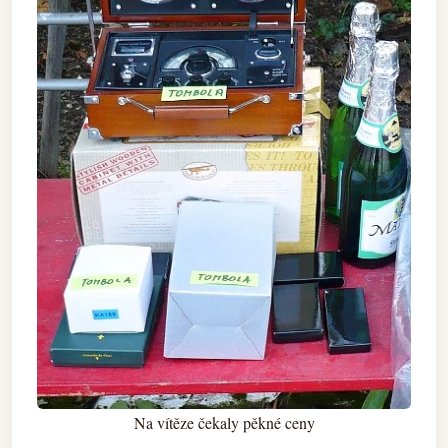
Na vítěze čekaly pěkné ceny