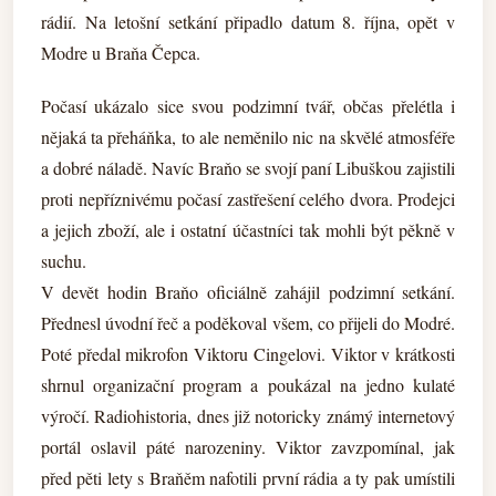
rádií. Na letošní setkání připadlo datum 8. října, opět v
Modre u Braňa Čepca.
Počasí ukázalo sice svou podzimní tvář, občas přelétla i
nějaká ta přeháňka, to ale neměnilo nic na skvělé atmosféře
a dobré náladě. Navíc Braňo se svojí paní Libuškou zajistili
proti nepříznivému počasí zastřešení celého dvora. Prodejci
a jejich zboží, ale i ostatní účastníci tak mohli být pěkně v
suchu.
V devět hodin Braňo oficiálně zahájil podzimní setkání.
Přednesl úvodní řeč a poděkoval všem, co přijeli do Modré.
Poté předal mikrofon Viktoru Cingelovi. Viktor v krátkosti
shrnul organizační program a poukázal na jedno kulaté
výročí. Radiohistoria, dnes již notoricky známý internetový
portál oslavil páté narozeniny. Viktor zavzpomínal, jak
před pěti lety s Braňěm nafotili první rádia a ty pak umístili