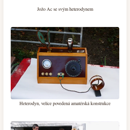
Jožo Ac se svým heterodynem
Heterodyn, velice povedená amatérská konstrukce