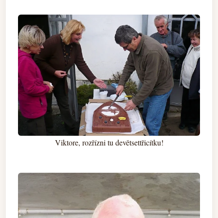
Viktore, rozřízni tu devětsettřicítku!