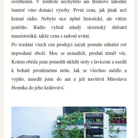
osvětlením. V tombole nechybělo ani Braňovo lahodné
šumivé víno domácí výroby. První cena, jak jinak než
krásné rádio. Nebylo sice úplně historické, ale vítěze
potěšilo. Rádio vyhrál mladý slovenský sběratel
tranzistoráků, takže cenu s radostí uvítal.
Po rozdání všech cen prodejci začali pomalu odnášet své
neprodané zboží. Moc se nenadřeli, prodali téměř vše.
Kolem oběda jsme pomohli uklidit stoly s lavicemi a usedli
k bohatě prostřenému stolu. Jak se všechno snědlo a
vypilo, nasedli jsme do aut a jeli navštívit Miroslava
Horníka do jeho království.