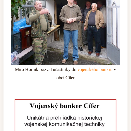
Miro Horník pozval učastníky do
vojenského bunkru
v
obci Cífer