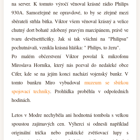
na server. K tomuto výročí věnoval krásné rádio Philips
930A. Samozřejmě ne opravdové, to by se zřejmě mezi
sběrateli strhla bitka. Viktor všem věnoval krásný a velice
chutný dort bohatě zdobený pravým marcipánem, právě ve
tvaru devětsettřicítky. Jak si tak všichni na "Philipsu"
pochutnávali, vznikla krásná hláška: " Philips, to žeru".
Po malém občerstvení Viktor povolal k mikrofonu
Miroslava Horníka, který nás pozval do nedaleké obce
Cífer, kde se na jejím konci nachází vojenský bunkr. V
tomto bunkru Miro vybudoval
muzeum se sbírkou
spojovací techniky
. Prohlídka proběhla v odpoledních
hodinách.
Letos v Modre nechyběla ani hodnotná tombola s velkou
spoustou zajímavých cen. Výherci si odnesli například
originální trička nebo praktické zvětšovací lupy s